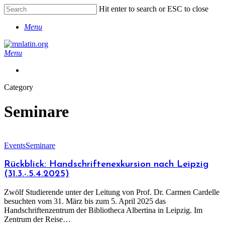
Skip
Hit enter to search or ESC to close
to
Close
main
Menu
Search
content
search
Menu
search
Category
Seminare
Events
Seminare
Rückblick: Handschriftenexkursion nach Leipzig
(31.3.-.5.4.2025)
Zwölf Studierende unter der Leitung von Prof. Dr. Carmen Cardelle
besuchten vom 31. März bis zum 5. April 2025 das
Handschriftenzentrum der Bibliotheca Albertina in Leipzig. Im
Zentrum der Reise…